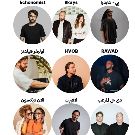
بي - هايدرا
8kays
Echonomist
RAWAD
HVOB
أوليفر هيلدنز
دي جي المرعب
لافيرن
ألان ديكسون